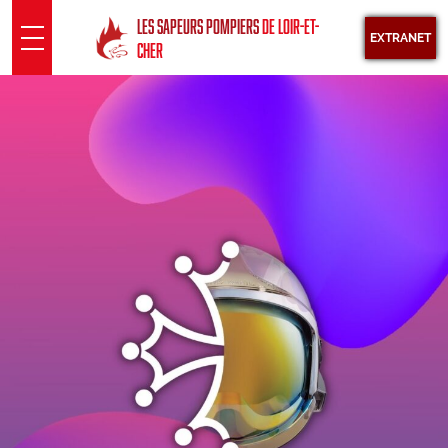
Panneau de gestion des cookies
LES SAPEURS POMPIERS
DE LOIR-ET-
EXTRANET
CHER
SDIS 41
Présentation
Sous Direction Santé
Groupements territoriaux
Pôle opérationnel
Pôle fonctionnel
INFORMATION
Actualités
Agenda