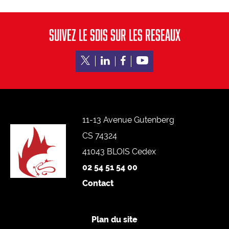
Conduite
Malaises
Chutes
SUIVEZ LE SDIS SUR LES RESEAUX
Noyades
Staying alive
SE FORMER
Centre de formation d’incendie et de secours
11-13 Avenue Gutenberg
Référentiels internes d’organisation de la formation
ENASIS
CS 74324
Activités physiques et sportives
41043 BLOIS Cedex
Prévention et secours civique
02 54 51 54 00
Contact
S’ENGAGER
Devenez sapeur-pompier volontaire
Plan du site