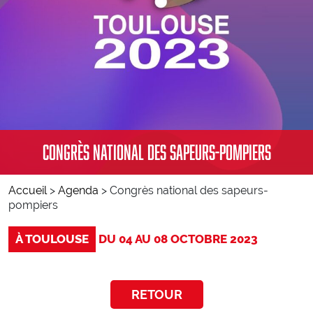
Marchés publics
Défense Extérieure Contre l’Incendie (DECI)
Accessibilité des véhicules d’incendie et de secours
Urbanisme
Conventions et label employeur
KIOSQUE
Congrès national des sapeurs-pompiers
Documents officiels
Médias
Supports de communication
Accueil
>
Agenda
>
Congrès national des sapeurs-
Délibérations et commissions
pompiers
À TOULOUSE
DU 04
AU
08 OCTOBRE 2023
SAUVER
Incendies
RETOUR
Intoxications