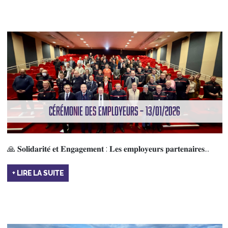
CÉRÉMONIE DES EMPLOYEURS – 13/01/2026
🙏 𝐒𝐨𝐥𝐢𝐝𝐚𝐫𝐢𝐭𝐞́ 𝐞𝐭 𝐄𝐧𝐠𝐚𝐠𝐞𝐦𝐞𝐧𝐭 : 𝐋𝐞𝐬 𝐞𝐦𝐩𝐥𝐨𝐲𝐞𝐮𝐫𝐬 𝐩𝐚𝐫𝐭𝐞𝐧𝐚𝐢𝐫𝐞𝐬...
+ LIRE LA SUITE