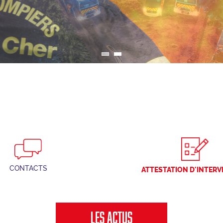
Centre de formation d’incendie et de secours
Référentiels internes d’organisation de la formation
ENASIS
Activités physiques et sportives
Prévention et secours civique
CONTACTS
ATTESTATION D'INTER
LES ACTUS