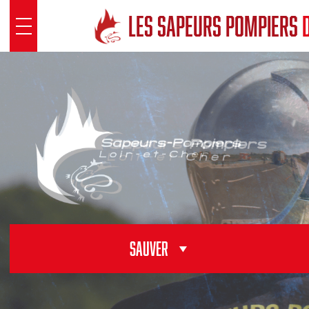
Panneau de gestion des cookies
LES SAPEURS POMPIERS
D
SDIS 41
Présentation
Sous Direction Santé
Groupements territoriaux
Pôle opérationnel
Pôle fonctionnel
Sauver
SAUVER