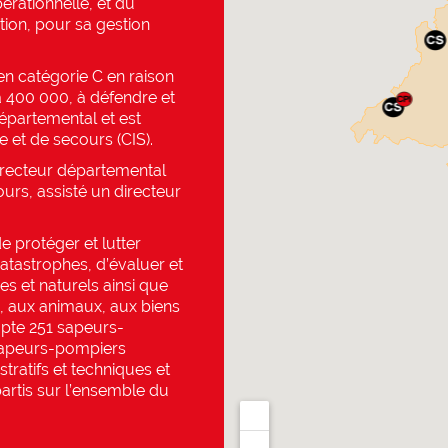
rationnelle, et du
tion, pour sa gestion
en catégorie C en raison
à 400 000, à défendre et
épartemental et est
 et de secours (CIS).
directeur départemental
urs, assisté un directeur
e protéger et lutter
catastrophes, d’évaluer et
es et naturels ainsi que
, aux animaux, aux biens
mpte 251 sapeurs-
sapeurs-pompiers
tratifs et techniques et
rtis sur l’ensemble du