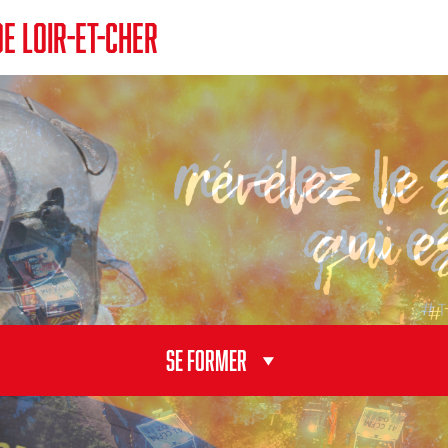
E LOIR-ET-CHER
INFORMATION
Actualités
Agenda
Marchés publics
Défense Extérieure Contre l’Incendie (DECI)
Accessibilité des véhicules d’incendie et de secours
Urbanisme
Conventions et label employeur
Se former
SE FORMER