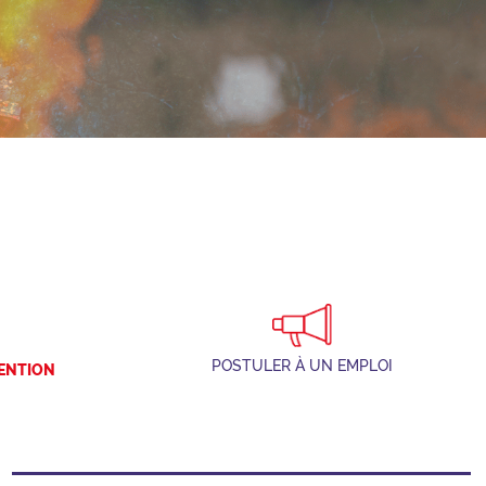
Devenez sapeur-pompier volontaire
Devenez sapeur-pompier professionnel
Devenez jeune sapeur-pompier
Devenez agent administratif, technique ou spécialisé
POSTULER À UN EMPLOI
VENTION