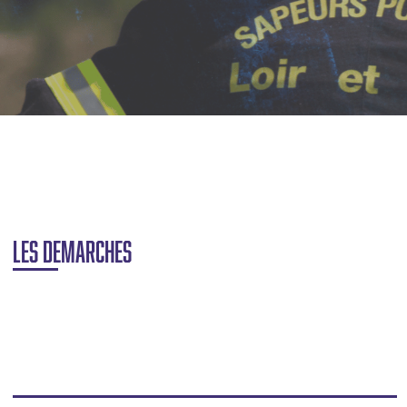
Incendies
Intoxications
Conduite
Malaises
Chutes
Noyades
Staying alive
LES DEMARCHES