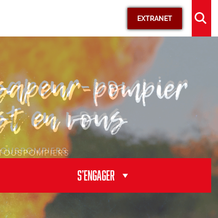
EXTRANET
KIOSQUE
Documents officiels
Médias
Supports de communication
Délibérations et commissions
S’engager
S’ENGAGER