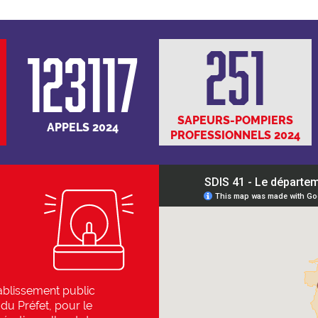
251
123117
SAPEURS-POMPIERS
APPELS 2024
PROFESSIONNELS 2024
ablissement public
 du Préfet, pour le