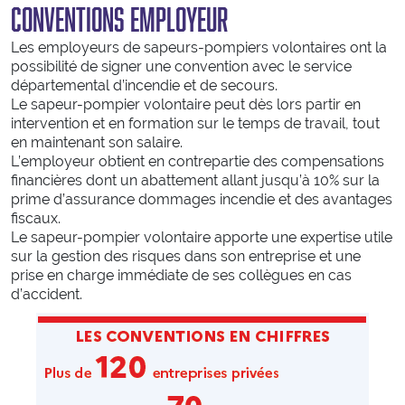
Marchés publics
CONVENTIONS EMPLOYEUR
Défense Extérieure Contre l’Incendie (DECI)
Les employeurs de sapeurs-pompiers volontaires ont la
Accessibilité des véhicules d’incendie et de secours
possibilité de signer une convention avec le service
Urbanisme
départemental d’incendie et de secours.
Conventions et label employeur
Le sapeur-pompier volontaire peut dès lors partir en
intervention et en formation sur le temps de travail, tout
en maintenant son salaire.
KIOSQUE
L’employeur obtient en contrepartie des compensations
financières dont un abattement allant jusqu’à 10% sur la
Documents officiels
prime d’assurance dommages incendie et des avantages
Médias
fiscaux.
Le sapeur-pompier volontaire apporte une expertise utile
Supports de communication
sur la gestion des risques dans son entreprise et une
Délibérations et commissions
prise en charge immédiate de ses collègues en cas
d’accident.
SAUVER
Incendies
Intoxications