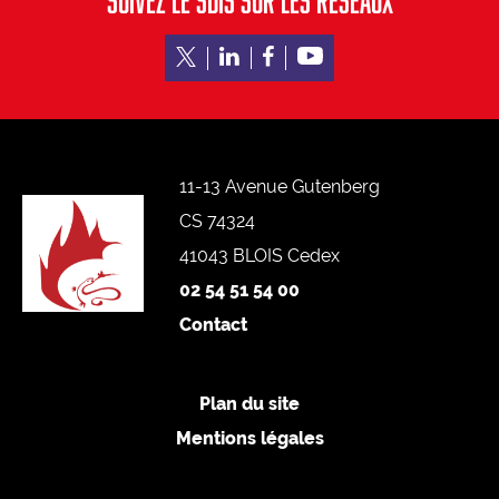
SUIVEZ LE SDIS SUR LES RESEAUX
Devenez sapeur-pompier professionnel
Devenez jeune sapeur-pompier
Devenez agent administratif, technique ou spécialisé
11-13 Avenue Gutenberg
CS 74324
41043 BLOIS Cedex
02 54 51 54 00
Contact
Plan du site
Mentions légales