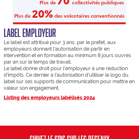
Conduite
Malaises
Chutes
Noyades
LABEL EMPLOYEUR
Staying alive
Le label est attribué pour 3 ans, par le préfet, aux
employeurs donnant l’autorisation de partir en
SE FORMER
intervention et en formation au minimum 8 jours ouvrés
par an sur le temps de travail.
Centre de formation d’incendie et de secours
Le label donne droit pour l’employeur à une réduction
Référentiels internes d’organisation de la formation
d’impôts. Ce dernier a l’autorisation d’utiliser le logo du
label sur ses supports de communication pour mettre en
ENASIS
valeur son engagement.
Activités physiques et sportives
Listing des employeurs labélisés 2024
Prévention et secours civique
S’ENGAGER
Devenez sapeur-pompier volontaire