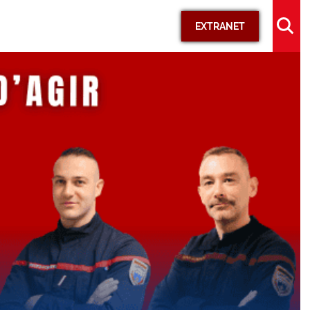
EXTRANET
KIOSQUE
Documents officiels
Médias
Supports de communication
Délibérations et commissions
S’ENGAGER