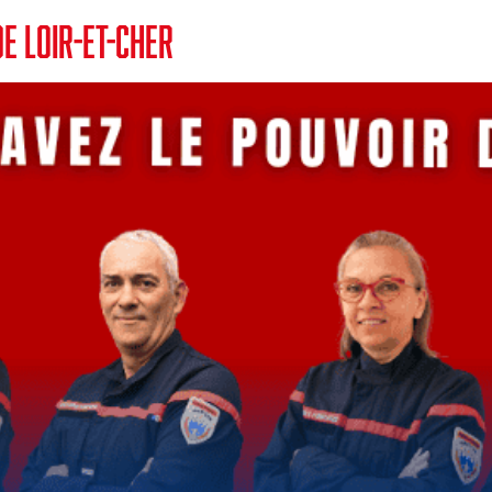
E LOIR-ET-CHER
INFORMATION
Actualités
Agenda
Marchés publics
Défense Extérieure Contre l’Incendie (DECI)
Accessibilité des véhicules d’incendie et de secours
Urbanisme
Conventions et label employeur
SE FORMER