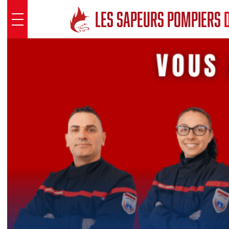
Panneau de gestion des cookies
LES SAPEURS POMPIERS
D
SDIS 41
Présentation
Sous Direction Santé
Groupements territoriaux
Pôle opérationnel
Pôle fonctionnel
SAUVER