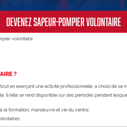
Centre de formation d’incendie et de secours
Référentiels internes d’organisation de la formation
ENASIS
Devenez sapeur-pompier volontaire
Activités physiques et sportives
Prévention et secours civique
pier volontaire
AIRE ?
out en exerçant une activité professionnelle, a choisi de se me
le, il/elle se rend disponible sur des périodes pendant lesqu
à la formation, manœuvre et vie du centre.
lontaires.