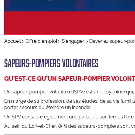
Incendies
Intoxications
Conduite
Malaises
Chutes
Noyades
Accueil
>
Offre d’emploi
>
S’engager
>
Devenez sapeur-pom
Staying alive
Sapeurs-pompiers volontaires
QU’EST-CE QU’UN SAPEUR-POMPIER VOLONT
Un sapeur-pompier volontaire (SPV) est un citoyen(ne) qui, t
En marge de sa profession, de ses études, de sa vie familia
porter secours ou éteindre un incendie.
Un SPV consacre également une partie de son temps libre 
Au sein du Loir-et-Cher, 85% des sapeurs-pompiers sont vo