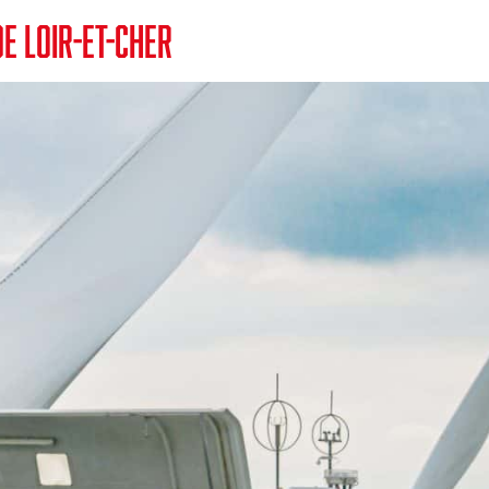
E LOIR-ET-CHER
INFORMATION
Actualités
Agenda
Marchés publics
Défense Extérieure Contre l’Incendie (DECI)
Accessibilité des véhicules d’incendie et de secours
Urbanisme
Conventions et label employeur
SE FORMER