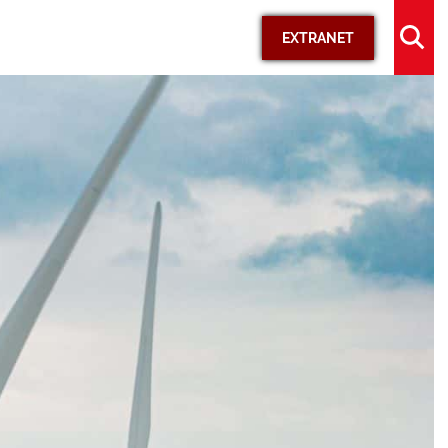
EXTRANET
KIOSQUE
Documents officiels
Médias
Supports de communication
Délibérations et commissions
S’ENGAGER