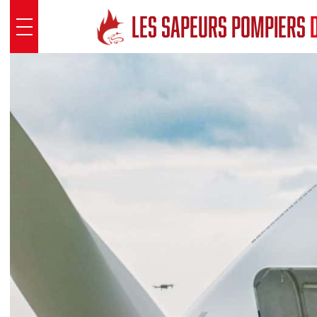
Panneau de gestion des cookies
LES SAPEURS POMPIERS
D
SDIS 41
Présentation
Sous Direction Santé
Groupements territoriaux
Pôle opérationnel
Pôle fonctionnel
SAUVER