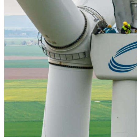
Incendies
Intoxications
Conduite
Malaises
Chutes
Noyades
Staying alive