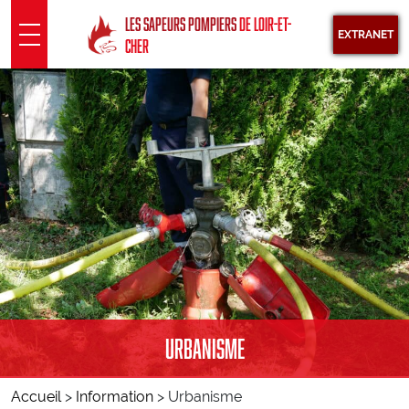
Panneau de gestion des cookies
LES SAPEURS POMPIERS
DE LOIR-ET-
EXTRANET
CHER
SDIS 41
Présentation
Sous Direction Santé
Groupements territoriaux
Pôle opérationnel
Pôle fonctionnel
INFORMATION
Urbanisme
Actualités
Agenda
Accueil
>
Information
>
Urbanisme