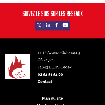
Conduite
Malaises
SUIVEZ LE SDIS SUR LES RESEAUX
Chutes
Noyades
Staying alive
SE FORMER
Centre de formation d’incendie et de secours
11-13 Avenue Gutenberg
Référentiels internes d’organisation de la formation
CS 74324
ENASIS
41043 BLOIS Cedex
Activités physiques et sportives
Prévention et secours civique
02 54 51 54 00
Contact
S’ENGAGER
Plan du site
Devenez sapeur-pompier volontaire