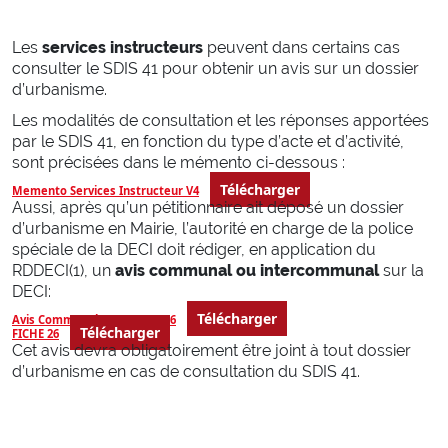
Marchés publics
Défense Extérieure Contre l’Incendie (DECI)
Les
services instructeurs
peuvent dans certains cas
Accessibilité des véhicules d’incendie et de secours
consulter le SDIS 41 pour obtenir un avis sur un dossier
Urbanisme
d’urbanisme.
Conventions et label employeur
Les modalités de consultation et les réponses apportées
par le SDIS 41, en fonction du type d’acte et d’activité,
KIOSQUE
sont précisées dans le mémento ci-dessous :
Télécharger
Memento Services Instructeur V4
Aussi, après qu’un pétitionnaire ait déposé un dossier
Documents officiels
d’urbanisme en Mairie, l’autorité en charge de la police
Médias
spéciale de la DECI doit rédiger, en application du
Supports de communication
RDDECI(1), un
avis communal ou intercommunal
sur la
Délibérations et commissions
DECI:
Télécharger
Avis Communal DECI FICHE 26
Télécharger
FICHE 26
SAUVER
Cet avis devra obligatoirement être joint à tout dossier
d’urbanisme en cas de consultation du SDIS 41.
Incendies
Intoxications