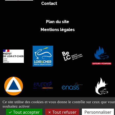
Conduite
Contact
Malaises
Chutes
Noyades
Plan du site
Staying alive
Mentions légales
SE FORMER
Centre de formation d’incendie et de secours
Référentiels internes d’organisation de la formation
ENASIS
Activités physiques et sportives
Prévention et secours civique
S’ENGAGER
Ce site utilise des cookies et vous donne le contrôle sur ceux que vou
souhaitez activer
Devenez sapeur-pompier volontaire
Tout accepter
Tout refuser
Personnaliser