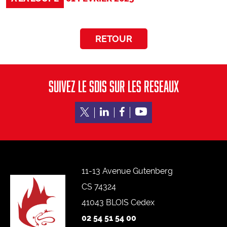
Marchés publics
Défense Extérieure Contre l’Incendie (DECI)
Accessibilité des véhicules d’incendie et de secours
RETOUR
Urbanisme
Conventions et label employeur
KIOSQUE
SUIVEZ LE SDIS SUR LES RESEAUX
Documents officiels
Médias
Supports de communication
Délibérations et commissions
11-13 Avenue Gutenberg
SAUVER
CS 74324
Incendies
41043 BLOIS Cedex
Intoxications
02 54 51 54 00