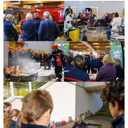
Conduite
Malaises
Chutes
Noyades
Staying alive
SE FORMER
Centre de formation d’incendie et de secours
Référentiels internes d’organisation de la formation
ENASIS
Activités physiques et sportives
Prévention et secours civique
S’ENGAGER
Devenez sapeur-pompier volontaire