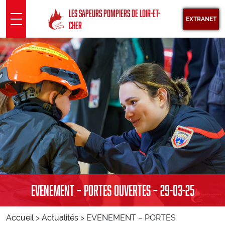
Panneau de gestion des cookies
LES SAPEURS POMPIERS
DE LOIR-ET-
EXTRANET
CHER
SDIS 41
Présentation
Sous Direction Santé
Groupements territoriaux
Pôle opérationnel
Pôle fonctionnel
INFORMATION
EVENEMENT – PORTES OUVERTES – 29-03-25
Actualités
Agenda
Accueil
>
Actualités
>
EVENEMENT – PORTES