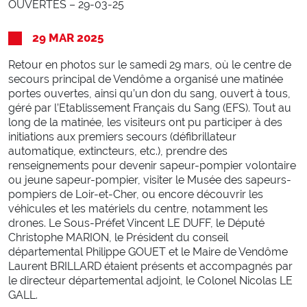
Marchés publics
OUVERTES – 29-03-25
Défense Extérieure Contre l’Incendie (DECI)
Accessibilité des véhicules d’incendie et de secours
29
MAR
2025
Urbanisme
Retour en photos sur le samedi 29 mars, où le centre de
Conventions et label employeur
secours principal de Vendôme a organisé une matinée
portes ouvertes, ainsi qu’un don du sang, ouvert à tous,
géré par l’Etablissement Français du Sang (EFS). Tout au
KIOSQUE
long de la matinée, les visiteurs ont pu participer à des
initiations aux premiers secours (défibrillateur
Documents officiels
automatique, extincteurs, etc.), prendre des
Médias
renseignements pour devenir sapeur-pompier volontaire
ou jeune sapeur-pompier, visiter le Musée des sapeurs-
Supports de communication
pompiers de Loir-et-Cher, ou encore découvrir les
Délibérations et commissions
véhicules et les matériels du centre, notamment les
drones. Le Sous-Préfet Vincent LE DUFF, le Député
SAUVER
Christophe MARION, le Président du conseil
départemental Philippe GOUET et le Maire de Vendôme
Laurent BRILLARD étaient présents et accompagnés par
Incendies
le directeur départemental adjoint, le Colonel Nicolas LE
Intoxications
GALL.