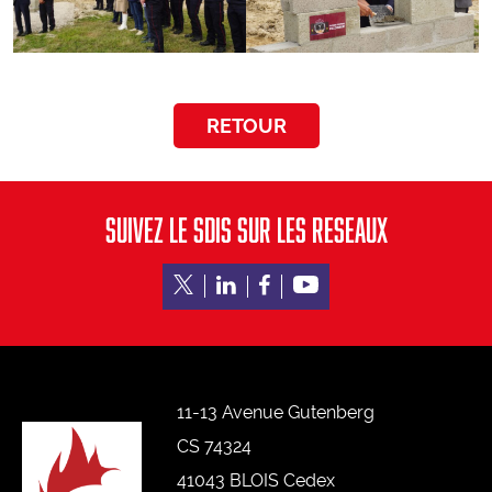
Devenez sapeur-pompier professionnel
Devenez jeune sapeur-pompier
Devenez agent administratif, technique ou spécialisé
RETOUR
SUIVEZ LE SDIS SUR LES RESEAUX
11-13 Avenue Gutenberg
CS 74324
41043 BLOIS Cedex