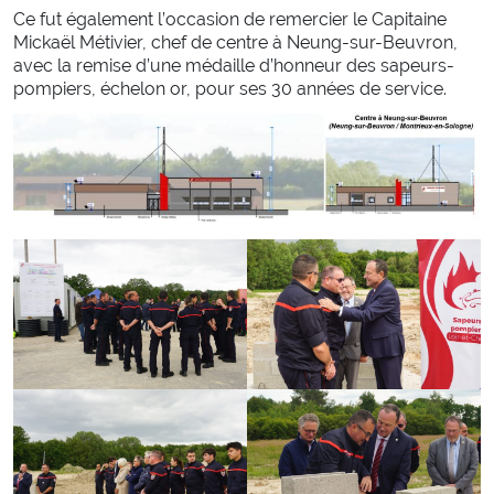
Conduite
Ce fut également l’occasion de remercier le Capitaine
Malaises
Mickaël Métivier, chef de centre à Neung-sur-Beuvron,
Chutes
avec la remise d’une médaille d’honneur des sapeurs-
Noyades
pompiers, échelon or, pour ses 30 années de service.
Staying alive
SE FORMER
Centre de formation d’incendie et de secours
Référentiels internes d’organisation de la formation
ENASIS
Activités physiques et sportives
Prévention et secours civique
S’ENGAGER
Devenez sapeur-pompier volontaire