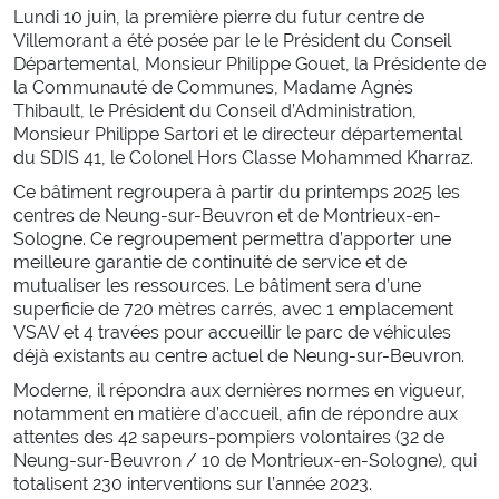
Marchés publics
Lundi 10 juin, la première pierre du futur centre de
Défense Extérieure Contre l’Incendie (DECI)
Villemorant a été posée par le le Président du Conseil
Accessibilité des véhicules d’incendie et de secours
Départemental, Monsieur Philippe Gouet, la Présidente de
la Communauté de Communes, Madame Agnès
Urbanisme
Thibault, le Président du Conseil d’Administration,
Conventions et label employeur
Monsieur Philippe Sartori et le directeur départemental
du SDIS 41, le Colonel Hors Classe Mohammed Kharraz.
KIOSQUE
Ce bâtiment regroupera à partir du printemps 2025 les
centres de Neung-sur-Beuvron et de Montrieux-en-
Documents officiels
Sologne. Ce regroupement permettra d’apporter une
meilleure garantie de continuité de service et de
Médias
mutualiser les ressources. Le bâtiment sera d’une
Supports de communication
superficie de 720 mètres carrés, avec 1 emplacement
Délibérations et commissions
VSAV et 4 travées pour accueillir le parc de véhicules
déjà existants au centre actuel de Neung-sur-Beuvron.
SAUVER
Moderne, il répondra aux dernières normes en vigueur,
notamment en matière d’accueil, afin de répondre aux
attentes des 42 sapeurs-pompiers volontaires (32 de
Incendies
Neung-sur-Beuvron / 10 de Montrieux-en-Sologne), qui
Intoxications
totalisent 230 interventions sur l’année 2023.