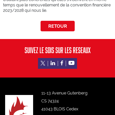
Devenez sapeur-pompier professionnel
temps que le renouvellement de la convention financière
Devenez jeune sapeur-pompier
2023/2028 qui nous lie.
Devenez agent administratif, technique ou spécialisé
RETOUR
SUIVEZ LE SDIS SUR LES RESEAUX
11-13 Avenue Gutenberg
CS 74324
41043 BLOIS Cedex