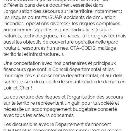
Conduite
différents pans de ce document essentiel dans
Malaises
l’organisation des secours sur le territoire, notamment :
Chutes
les risques courants (SUAP, accidents de circulation,
Noyades
incendies, opérations diverses), les risques complexes
anciennement appelés risques particuliers (risques
Staying alive
naturels, technologiques, menaces… à forte gravité), mais
aussi les objectifs de couverture opérationnelle (parc
SE FORMER
roulant, ressources humaines, CTA-CODIS, maillage
territorial et infrastructure… ).
Centre de formation d’incendie et de secours
Une concertation avec nos partenaires et principaux
financeurs que sont le Conseil départemental et les
Référentiels internes d’organisation de la formation
municipalités sur ce schéma départemental, et au-delà,
ENASIS
sur le dessein du modèle de sécurité civile de demain en
Activités physiques et sportives
Loir-et-Cher !
Prévention et secours civique
La couverture des risques et l’organisation des secours
sur le territoire représentent un gain pour la société et
S’ENGAGER
nécessite un accompagnement budgétaire concerté
avec tous les acteurs concernés.
Devenez sapeur-pompier volontaire
Les discussions avec le Département s’annoncent
d’autant plus cohérentes qu’elles s’inscrivent en même