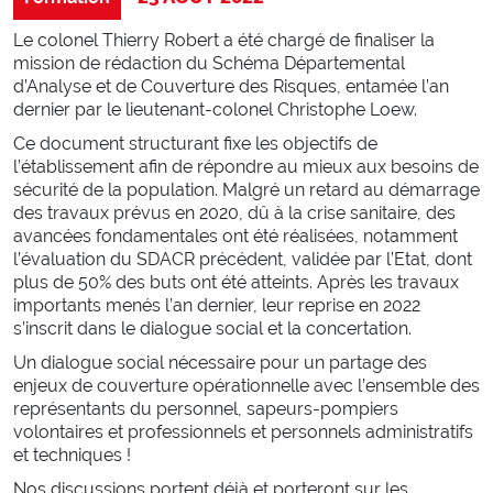
Marchés publics
Défense Extérieure Contre l’Incendie (DECI)
Le colonel Thierry Robert a été chargé de finaliser la
Accessibilité des véhicules d’incendie et de secours
mission de rédaction du Schéma Départemental
d’Analyse et de Couverture des Risques, entamée l’an
Urbanisme
dernier par le lieutenant-colonel Christophe Loew.
Conventions et label employeur
Ce document structurant fixe les objectifs de
l’établissement afin de répondre au mieux aux besoins de
KIOSQUE
sécurité de la population. Malgré un retard au démarrage
des travaux prévus en 2020, dû à la crise sanitaire, des
Documents officiels
avancées fondamentales ont été réalisées, notamment
l’évaluation du SDACR précédent, validée par l’Etat, dont
Médias
plus de 50% des buts ont été atteints. Après les travaux
Supports de communication
importants menés l’an dernier, leur reprise en 2022
Délibérations et commissions
s’inscrit dans le dialogue social et la concertation.
Un dialogue social nécessaire pour un partage des
SAUVER
enjeux de couverture opérationnelle avec l’ensemble des
représentants du personnel, sapeurs-pompiers
volontaires et professionnels et personnels administratifs
Incendies
et techniques !
Intoxications
Nos discussions portent déjà et porteront sur les