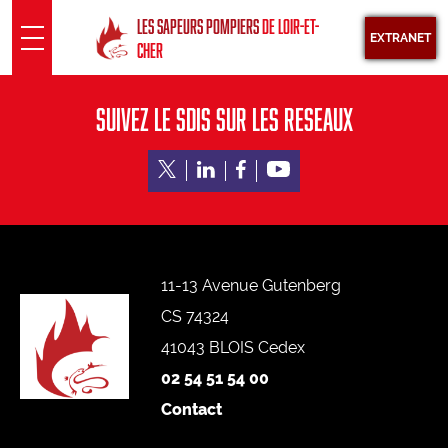
Panneau de gestion des cookies
LES SAPEURS POMPIERS
DE LOIR-ET-
EXTRANET
CHER
SUIVEZ LE SDIS SUR LES RESEAUX
SDIS 41
Présentation
Sous Direction Santé
Groupements territoriaux
Pôle opérationnel
11-13 Avenue Gutenberg
Pôle fonctionnel
CS 74324
INFORMATION
41043 BLOIS Cedex
02 54 51 54 00
Actualités
Contact
Agenda