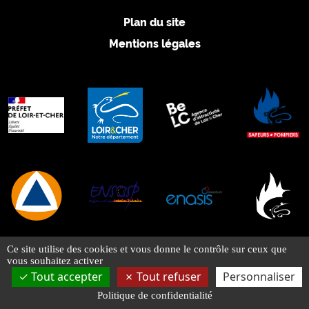
Marchés publics
Défense Extérieure Contre l’Incendie (DECI)
Plan du site
Accessibilité des véhicules d’incendie et de secours
Mentions légales
Urbanisme
Conventions et label employeur
KIOSQUE
Documents officiels
Médias
Supports de communication
Délibérations et commissions
SAUVER
Ce site utilise des cookies et vous donne le contrôle sur ceux que
vous souhaitez activer
Incendies
Tout accepter
Tout refuser
Personnaliser
Intoxications
Politique de confidentialité